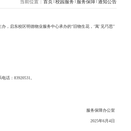
当前位置：
首页
校园服务
服务
务保障办公室主办，启东校区明德物业服务中心承办的“旧物生花，
寝室公示如下：
婷）
公室反馈。联系电话：83920531。