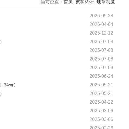
当前位置：
首页
教学
6〕1号）
7号）
025〕22号）
5〕21号）
〕23号）
5〕24号）
号）
教〔2025〕34号）
025〕33号）