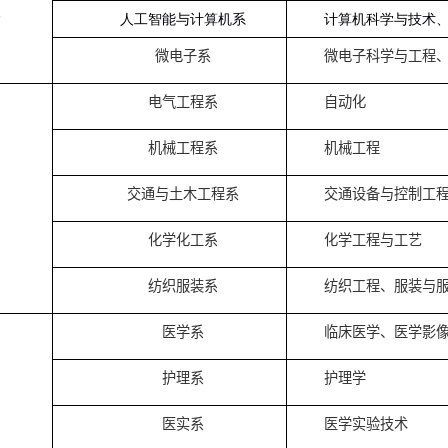
生命科学系
海
国
经管学部
商学系
物
信息科学
系
电
信息学部
人工智能与计算机系
计
微电子系
微
电气工程系
自
机械工程系
机
工学部
交通与土木工程系
交
化学化工系
化