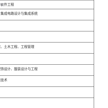
洋技术
际经
济与贸易、行政管理、城市管理
流管理、市场营销、会计学、人力资源管理
子信
息工程、物联网工程
算
机
科
学与
技
术、
软
件
工
程
电子科学与工程、集成电路设计与集成系统
动化
械工程
通设备与控制工程、土木工程、工程管理
学工程与工艺