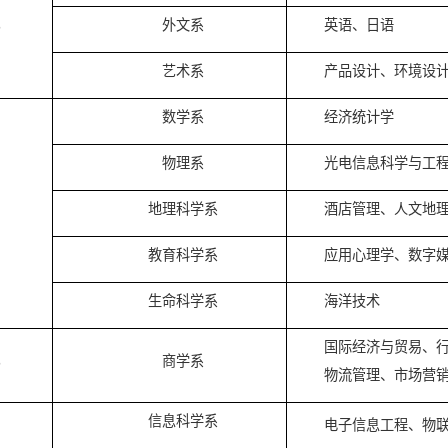
公共外语系
负
中文系
汉
人文学部
外文系
英
艺术系
产
数学系
经
物理系
光
理学部
地理科学系
酒
教育科学系
应