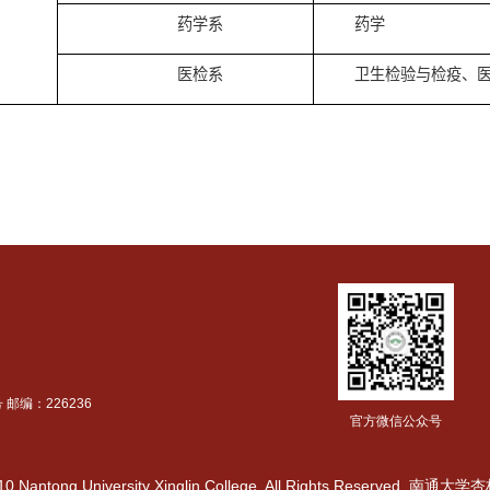
纺织服装系
纺
医学系
临
护理系
护
医学部
医实系
医
药学系
药
医检系
卫
010 Nantong University Xinglin College. All Rights Reserved.