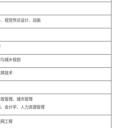
责课程：大学英语
语言文学、广播电视学
语、日语
品设计、环境设计、视觉传达设计、动画
济统计学
电信息科学与工程
店管理、人文地理与城乡规划
用心理学、数字媒体技术