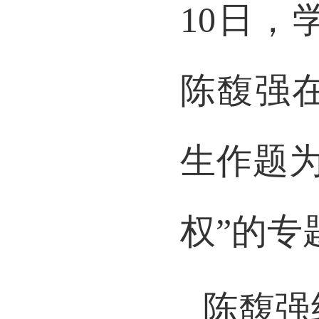
10日
陈馥强在J
生
作
题
权”的专
陈馥强