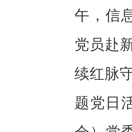
午，
信
党员赴
续
红脉
题党日