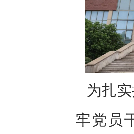
为扎实
牢党员