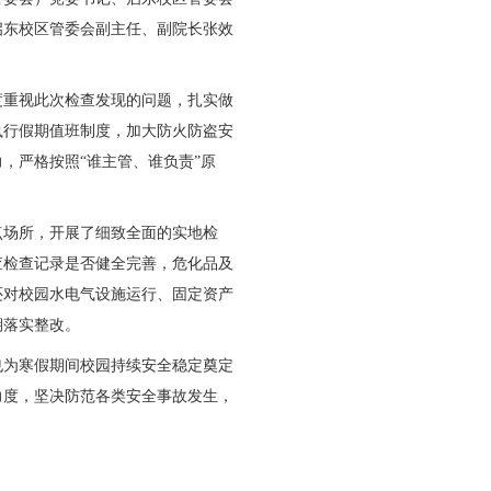
日上午，学院（管委会）党委书记、启东校区管委会
，副院长吴甲，启东校区管委会副主任、副院长张效
改，各部门须高度重视此次检查发现的问题，扎实做
查管控，要严格执行假期值班制度，加大防火防盗安
，凝聚工作合力，严格按照“谁主管、谁负责”原
仓库、食堂等重点场所，开展了细致全面的实地检
通无阻，日常巡查检查记录是否健全完善，危化品及
。此外，检查组还对校园水电气设施运行、固定资产
责令相关部门限期落实整改。