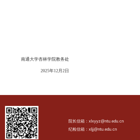
保障科（综合楼
315
），电话：
83920017
。
xlsx
南通大学杏林学院教务处
2025
年
12
月
2
日