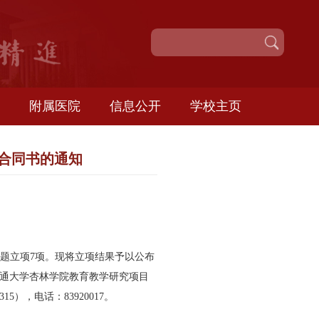
校园服务
附属医院
信息公开
学
专项课题立项合同书的通知
年学院教改专项课题立项
7
项。现将立项结果予以公布
月
8
日前签订《南通大学杏林学院教育教学研究项目