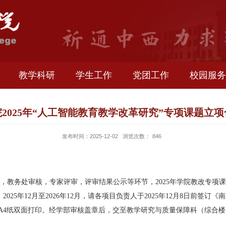
生就业
教学科研
学生工作
党团工作
订学院2025年“人工智能教育教学改革研究”
发布时间：2025-12-02
浏览次数：
846
门）初审，
教务处审核
，
专家评审，评审结果公示等环节，
202
5
时间为：
202
5
年
12
月至
202
6
年
12
月，请各项目负责人于
202
5
年
12