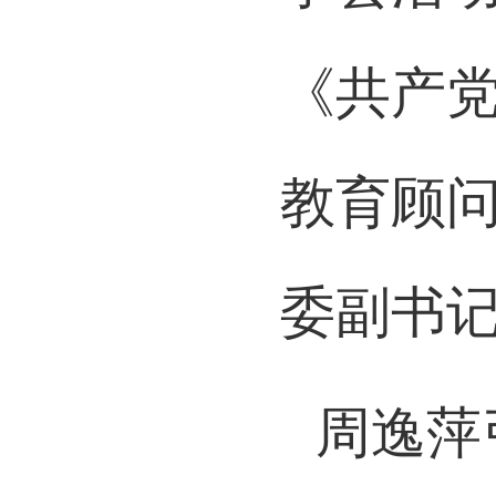
《共产
教育顾
委副书
周逸萍