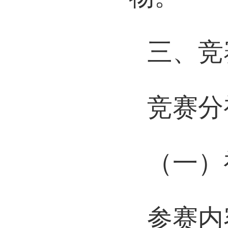
物。
三、竞
竞赛分
（一）
参赛内