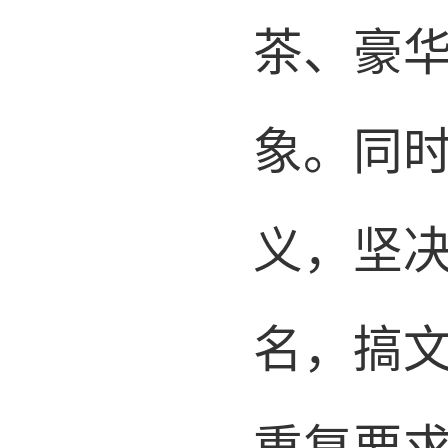
茶、豪
象。同
义，坚
名，搞