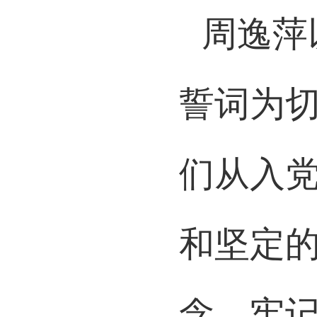
周逸萍
誓词为
们从入
和坚定