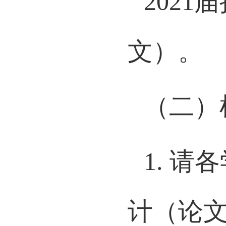
2021
届
文）。
（二）
1.
请各
计（论