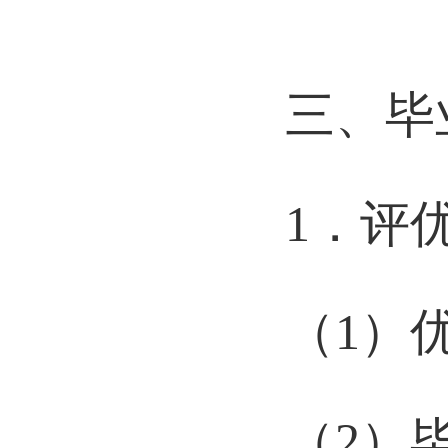
三、毕
1
．评
（
1
）